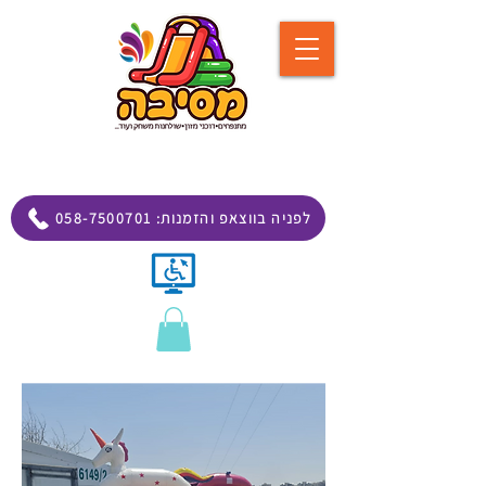
058-7500701 :לפניה בווצאפ והזמנות