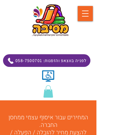
058-7500701 :לפניה בווצאפ והזמנות
המחירים עבור איסוף עצמי ממחסן
החברה.
להצעת מחיר להובלה / הפעלה /