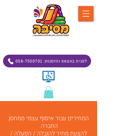
058-7500701 :לפניה בווצאפ והזמנות
המחירים עבור איסוף עצמי ממחסן
החברה.
להצעת מחיר להובלה / הפעלה /