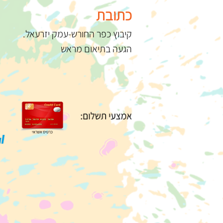
כתובת
קיבוץ כפר החורש-עמק יזרעאל.
הגעה בתיאום מראש