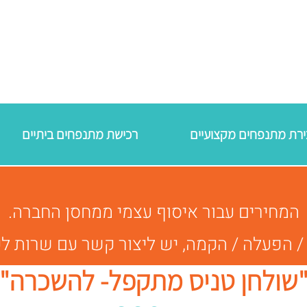
רכישת מתנפחים ביתיים
המחירים עבור איסוף עצמי ממחסן החברה.
עלה / הקמה, יש ליצור קשר עם שרות לקוחות 00701
שולחן טניס מתקפל- להשכרה"