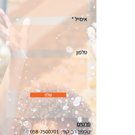
אימייל
טלפון
שלח
פרטים
טלפון רב קווי:
058-7500701