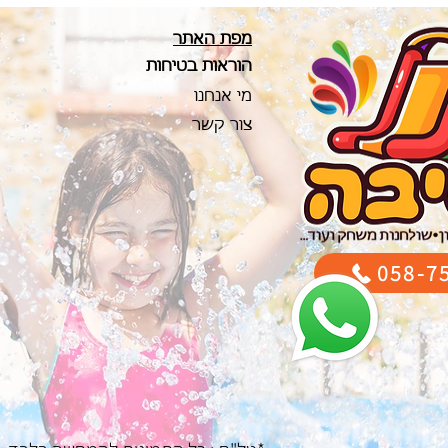
מפת האתר
הוראו
ת בטיחות
מי אנחנו
צור קשר
058-7