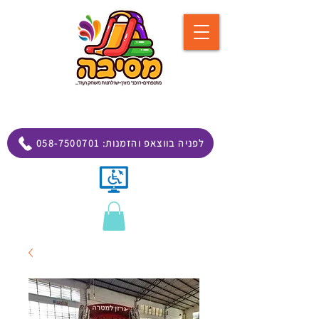
058-7500701 :לפניה בווצאפ והזמנות